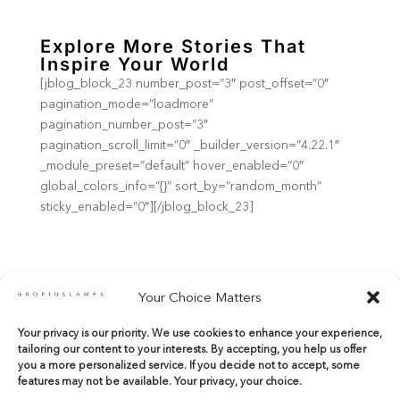
Explore More Stories That
Inspire Your World
[jblog_block_23 number_post=”3″ post_offset=”0″
pagination_mode=”loadmore”
pagination_number_post=”3″
pagination_scroll_limit=”0″ _builder_version=”4.22.1″
_module_preset=”default” hover_enabled=”0″
global_colors_info=”{}” sort_by=”random_month”
sticky_enabled=”0″][/jblog_block_23]
Your Choice Matters
Your privacy is our priority. We use cookies to enhance your experience,
shop@gropiuslamps.com
tailoring our content to your interests. By accepting, you help us offer
+34 649815899
|
+34 914267971
you a more personalized service. If you decide not to accept, some
features may not be available. Your privacy, your choice.
Calle del Marqués de Monasterio 10 Bajos